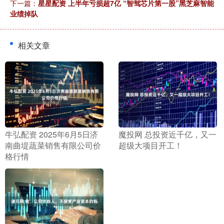
下一篇：
星星配资 上半年亏损超7亿 “智驾芯片第一股”黑芝麻智能
业绩掉队
相关文章
​牛弘配资 2025年6月5日济
​魔投网 总投资近千亿，又一
南曲堤蔬菜销售有限公司价
超级大项目开工！
格行情