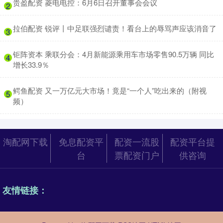
​贵盈配资 菱电电控：6月6日召开董事会会议
2
​拉伯配资 锐评丨中足联强烈谴责！看台上的辱骂声应该消音了
3
​钜阵资本 乘联分会：4月新能源乘用车市场零售90.5万辆 同比
4
增长33.9％
​鳄鱼配资 又一万亿元大市场！竟是“一个人”吃出来的（附视
5
频）
淘配网下载
免息配资平
配资一流股
配资平台提
台
票配资门户
供咨询
友情链接：