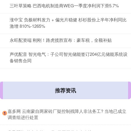
三叶草策略 巴西电机制造商WEG一季度净利润下滑5.7%
涨中宝 负极材料发力 + 偏光片稳健 杉杉股份上半年净利同比
激增 810%-1265%
永旺配资端 刚刚！路虎揽胜宣布：豪车税，全额补贴
声优配音 智光电气：子公司智光储能签订204亿元储能系统设
备销售合同
推荐资讯
​嘉多网 云南蒙自两家砖厂疑控制残障人非法务工? 当地已成立
1
调查组进行处置