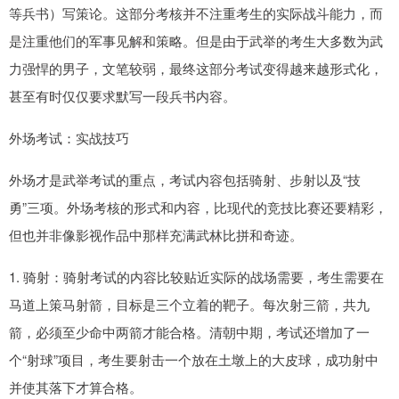
等兵书）写策论。这部分考核并不注重考生的实际战斗能力，而
是注重他们的军事见解和策略。但是由于武举的考生大多数为武
力强悍的男子，文笔较弱，最终这部分考试变得越来越形式化，
甚至有时仅仅要求默写一段兵书内容。
外场考试：实战技巧
外场才是武举考试的重点，考试内容包括骑射、步射以及“技
勇”三项。外场考核的形式和内容，比现代的竞技比赛还要精彩，
但也并非像影视作品中那样充满武林比拼和奇迹。
1. 骑射：骑射考试的内容比较贴近实际的战场需要，考生需要在
马道上策马射箭，目标是三个立着的靶子。每次射三箭，共九
箭，必须至少命中两箭才能合格。清朝中期，考试还增加了一
个“射球”项目，考生要射击一个放在土墩上的大皮球，成功射中
并使其落下才算合格。