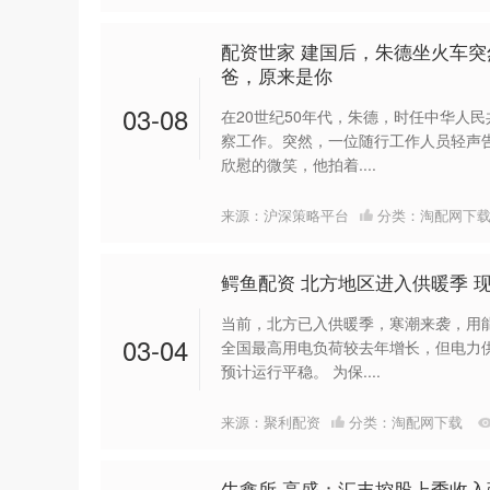
配资世家 建国后，朱德坐火车
爸，原来是你
03-08
在20世纪50年代，朱德，时任中华人
察工作。突然，一位随行工作人员轻声
欣慰的微笑，他拍着....
来源：沪深策略平台
分类：
淘配网下
鳄鱼配资 北方地区进入供暖季 
当前，北方已入供暖季，寒潮来袭，用
03-04
全国最高用电负荷较去年增长，但电力
预计运行平稳。 为保....
来源：聚利配资
分类：
淘配网下载
牛鑫所 高盛：汇丰控股上季收入