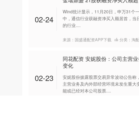
Wind统计显示，11月20日，申万31
02-24
中，通信行业获融资净买入额居首，当日
的行业....
来源：国盛通配资APP下载
分类：
淘
同花配资 安妮股份：公司主营
变化
02-23
安妮股份披露股票交易异常波动公告称
主营业务及内外部经营环境未发生重大
能或已经对本公司股票....
来源：财猫网配资平台
分类：
淘配网
无锡恒鑫配资 贝莱德：欧洲股票
贝莱德称，欧洲各行业的估值均低于美