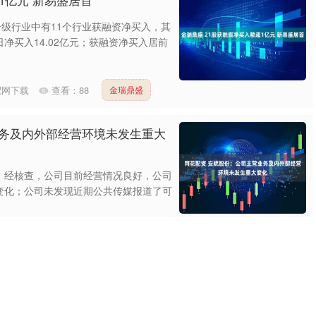
个一级行业中有11个行业获融资净买入，其
净买入14.02亿元；获融资净买入居前
配网下载
查看：
88
金瑞鼎盛
业务及内外部经营环境未发生重大
，经核查，公司目前经营情况良好，公司
变化；公司未发现近期公共传媒报道了可
下载
查看：
164
同花配资
估值洼地显现 把握结构性机会
国同类行业，对欧洲股票持中性观点，其