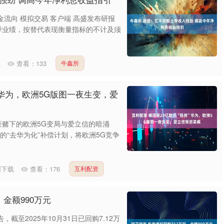
金流向 模拟交易 客户端 高盛发布研报
三季业绩，按替代表现衡量指标的不计及须
载
查看：
133
牛鑫所
”华为，欧洲5G版图一夜生变，爱
豪赌下的欧洲5G变局与爱立信的暗涌
元的“去华为化”补偿计划，将欧洲5G竞争
网下载
查看：
176
互利配资
，金额990万元
，截至2025年10月31日已回购7.12万