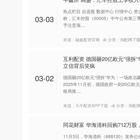
热点栏目 自选股 数据中心 行情中心 资
03-03
称，汇丰控股（00005）中午公布第
予注意项....
来源：融鑫配资官网
分类：
淘配网下
互利配资 德国砸20亿欧元“强拆
立信背后笑疯
03-02
德国砸20亿欧元“强拆”华为：一场政治
2025年11月初，德国政府一则20亿欧
格局推....
来源：天牛配资APP下载
分类：
淘配
同花财富 华海清科回购712万股
11月3日，华海清科（688120）发布公告