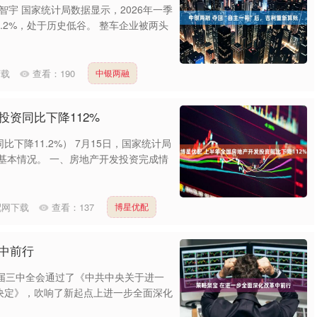
周智宇 国家统计局数据显示，2026年一季
.2%，处于历史低谷。 整车企业被两头
下载
查看：
190
中银两融
投资同比下降112%
下降11.2%） 7月15日，国家统计局
场基本情况。 一、房地产开发投资完成情
沪深300
4651.31
-0.24%
-6.85
-0.15%
配网下载
查看：
137
博星优配
中前行
十届三中全会通过了《中共中央关于进一
决定》，吹响了新起点上进一步全面深化