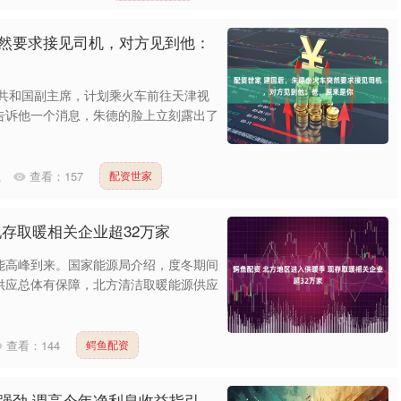
突然要求接见司机，对方见到他：
民共和国副主席，计划乘火车前往天津视
告诉他一个消息，朱德的脸上立刻露出了
载
查看：
157
配资世家
现存取暖相关企业超32万家
能高峰到来。国家能源局介绍，度冬期间
供应总体有保障，北方清洁取暖能源供应
查看：
144
鳄鱼配资
强劲 调高今年净利息收益指引