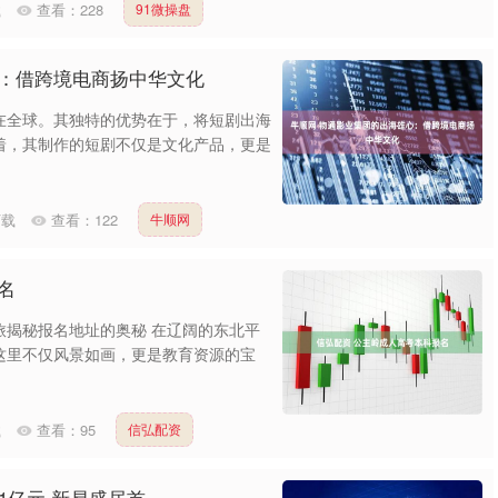
载
查看：
228
91微操盘
心：借跨境电商扬中华文化
在全球。其独特的优势在于，将短剧出海
着，其制作的短剧不仅是文化产品，更是
下载
查看：
122
牛顺网
名
旅揭秘报名地址的奥秘 在辽阔的东北平
这里不仅风景如画，更是教育资源的宝
载
查看：
95
信弘配资
1亿元 新易盛居首