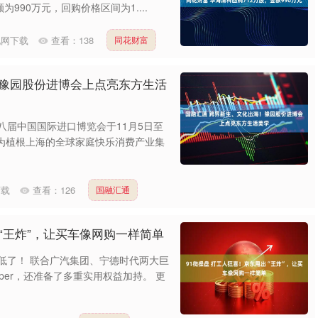
为990万元，回购价格区间为1....
配网下载
查看：
138
同花财富
！豫园股份进博会上点亮东方生活
八届中国国际进口博览会于11月5日至
为植根上海的全球家庭快乐消费产业集
下载
查看：
126
国融汇通
出“王炸”，让买车像网购一样简单
低了！ 联合广汽集团、宁德时代两大巨
uper，还准备了多重实用权益加持。 更