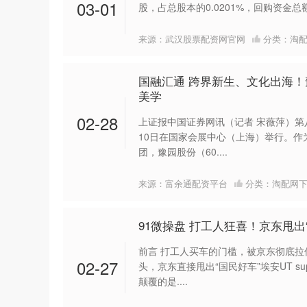
03-01
股，占总股本的0.0201%，回购资金总额
来源：武汉股票配资网官网
分类：
淘
国融汇通 跨界新生、文化出海
美学
02-28
上证报中国证券网讯（记者 宋薇萍）第
10日在国家会展中心（上海）举行。作
团，豫园股份（60....
来源：富余通配资平台
分类：
淘配网
91微操盘 打工人狂喜！京东甩
前言 打工人买车的门槛，被京东彻底拉
02-27
头，京东直接甩出“国民好车”埃安UT s
颠覆的是....