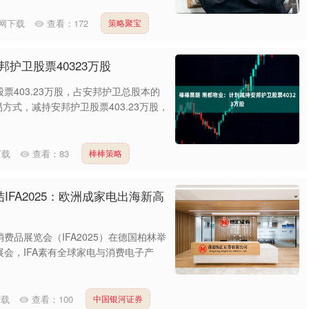
网下载
查看：
172
策略聚宝
护卫股票40323万股
403.23万股，占安邦护卫总股本的
方式，减持安邦护卫股票403.23万股，
下载
查看：
83
棒棒策略
IFA2025：欧洲成家电出海新高
消费品展览会（IFA2025）在德国柏林举
会，IFA素有全球家电与消费电子产
下载
查看：
100
中国银河证券