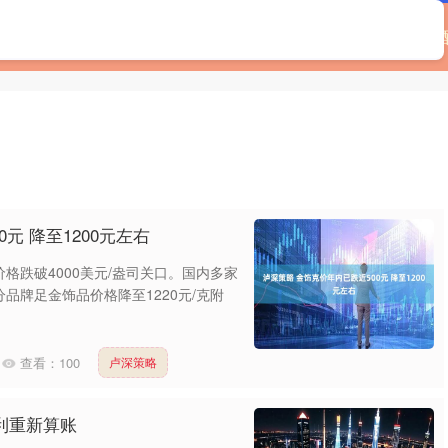
淘配网下载
免息配资平台
配资一流股票配资门户
元 降至1200元左右
格跌破4000美元/盎司关口。国内多家
品牌足金饰品价格降至1220元/克附
查看：
100
卢深策略
吉利重新算账