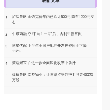
最新文章
泸深策略 金饰克价年内已跌近500元 降至1200元左
1
右
中银两融 夺回“自主一哥”后，吉利重新算账
2
博星优配 上半年全国房地产开发投资同比下降
3
112%
策略聚宝 在进一步全面深化改革中前行
4
棒棒策略 南都物业：计划减持安邦护卫股票40323
5
万股