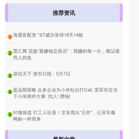
推荐资讯
​海通富配资 *ST威尔录得18天14板
1
​普汇网 花旗“最赚钱交易员”：我赚的每一分，都沾着
2
穷人的血
​鼎信天下 债市日报：5月7日
3
​盈远期策略 众多企业为小米站台打Call, 雷军坦言当
4
下小米两件大事: 找人! 攒钱!
​91微操盘 打工人狂喜！京东甩出“王炸”，让买车像
5
网购一样简单