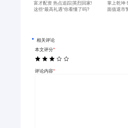
​富才配资 热点追踪|英烈回家!
​掌上乾坤
这些“最高礼遇”你看懂了吗?
面值退市
相关评论
本文评分
*
评论内容
*