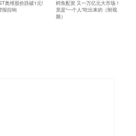
 ST奥维股价跌破1元!
​鳄鱼配资 又一万亿元大市场！
警报拉响
竟是“一个人”吃出来的（附视
频）