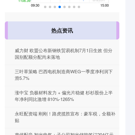
热点资讯
威力财 欧盟公布新钢铁贸易机制7月1日生效 但分
国别配额分配尚未落地
三叶草策略 巴西电机制造商WEG一季度净利润下
滑5.7%
涨中宝 负极材料发力 + 偏光片稳健 杉杉股份上半
年净利同比激增 810%-1265%
永旺配资端 刚刚！路虎揽胜宣布：豪车税，全额补
贴
声优配音 智光电气：子公司智光储能签订204亿元