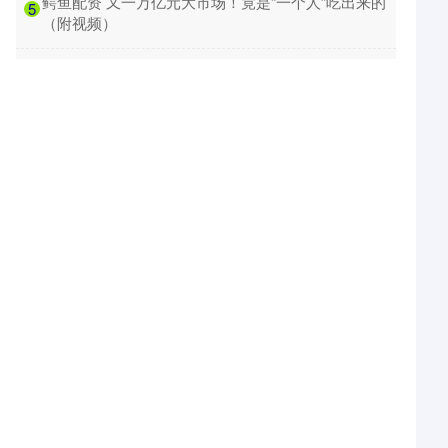
​鳄鱼配资 又一万亿元大市场！竟是“一个人”吃出来的
5
（附视频）