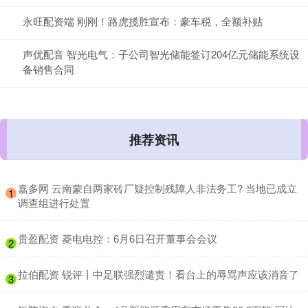
永旺配资端 刚刚！路虎揽胜宣布：豪车税，全额补贴
声优配音 智光电气：子公司智光储能签订204亿元储能系统设
备销售合同
推荐资讯
​嘉多网 云南蒙自两家砖厂疑控制残障人非法务工? 当地已成立
1
调查组进行处置
​贵盈配资 菱电电控：6月6日召开董事会会议
2
​拉伯配资 锐评丨中足联强烈谴责！看台上的辱骂声应该消音了
3