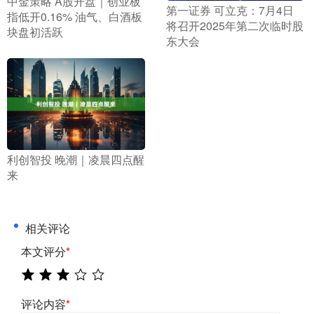
​中金策略 A股开盘｜创业板
​第一证券 可立克：7月4日
指低开0.16% 油气、白酒板
将召开2025年第二次临时股
块盘初活跃
东大会
​利创智投 晚潮｜凌晨四点醒
来
相关评论
本文评分
*
评论内容
*