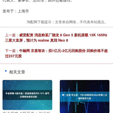
发布于：上海市
淘配网下载提示：文章来自网络，不代表本站观点。
上一篇：
威贤配资 消息称某厂骁龙 8 Gen 5 新机搭载 15K 165Hz
三星大直屏，预计为 realme 真我 Neo 8
下一篇：
牛融网 京基智农：拟1亿元-2亿元回购股份 回购价格不超
过237元股
相关文章