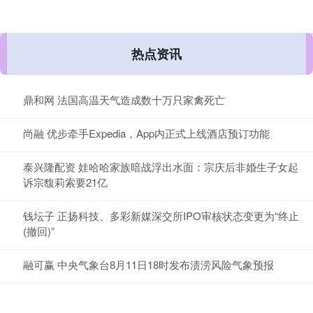
热点资讯
鼎和网 法国高温天气造成数十万只家禽死亡
尚融 优步牵手Expedia，App内正式上线酒店预订功能
泰兴隆配资 娃哈哈家族暗战浮出水面：宗庆后非婚生子女起
诉宗馥莉索要21亿
钱坛子 正扬科技、多彩新媒深交所IPO审核状态变更为“终止
(撤回)”
融可赢 中央气象台8月11日18时发布渍涝风险气象预报