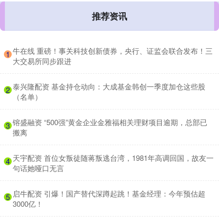
推荐资讯
​牛在线 重磅！事关科技创新债券，央行、证监会联合发布！三
1
大交易所同步跟进
​泰兴隆配资 基金持仓动向：大成基金韩创一季度加仓这些股
2
（名单）
​镕盛融资 “500强”黄金企业金雅福相关理财项目逾期，总部已
3
搬离
​天宇配资 首位女叛徒随蒋叛逃台湾，1981年高调回国，故友一
4
句话她哑口无言
​启牛配资 引爆！国产替代深蹲起跳！基金经理：今年预估超
5
3000亿！