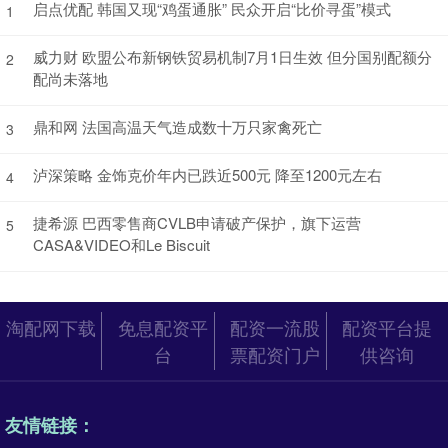
启点优配 韩国又现“鸡蛋通胀” 民众开启“比价寻蛋”模式
1
威力财 欧盟公布新钢铁贸易机制7月1日生效 但分国别配额分
2
配尚未落地
鼎和网 法国高温天气造成数十万只家禽死亡
3
泸深策略 金饰克价年内已跌近500元 降至1200元左右
4
捷希源 巴西零售商CVLB申请破产保护，旗下运营
5
CASA&VIDEO和Le Biscuit
淘配网下载
免息配资平
配资一流股
配资平台提
台
票配资门户
供咨询
友情链接：