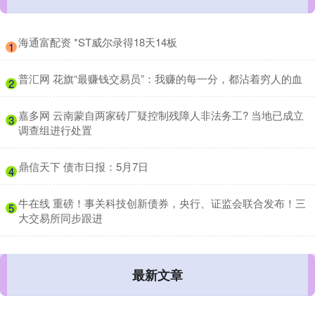
​海通富配资 *ST威尔录得18天14板
1
​普汇网 花旗“最赚钱交易员”：我赚的每一分，都沾着穷人的血
2
​嘉多网 云南蒙自两家砖厂疑控制残障人非法务工? 当地已成立
3
调查组进行处置
​鼎信天下 债市日报：5月7日
4
​牛在线 重磅！事关科技创新债券，央行、证监会联合发布！三
5
大交易所同步跟进
最新文章