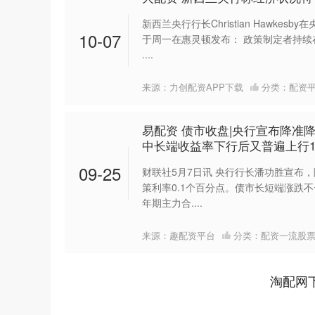
新西兰央行行长Christian Hawke
10-07
于周一在惠灵顿发布： 政策制定者持
....
来源：力创配资APP下载
分类：
配资
易配资 债市收盘|央行宣布降准
中长端收益率下行后又普遍上行1-
09-25
财联社5月7日讯 央行行长潘功胜宣布，
上证指数
3900.35
-1.00
-0.01%
策利率0.1个百分点。债市长短端涨跌
21.92
年期主力合....
来源：趣配资平台
分类：
配资一流股
淘配网