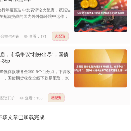
sby在央行年度报告中发表评论火配资，该报告
续在充满挑战的国内外外部环境中运作；
平台提供咨询
查看：
171
火配资
降息，市场争议“利好出尽”，国债
3bp
降低存款准备金率0.5个百分点，下调政
深证成指
14110.12
不一，国债期货收盘全线下跌易配资，30
0.57%
-34.08
-0.24%
票配资门户
查看：
155
易配资
下载文章已加载完成