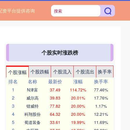
配资平台提供咨询
个股实时涨跌榜
个股跌幅
个股流入
个股流出
换手率
个股涨幅
排名
名称
最新价
涨幅
换手率
1
N津富
37.49
114.72%
77.46%
2
威尔高
39.83
20.01%
17.76%
3
锴威特
77.82
20.00%
1.17%
4
科翔股份
64.32
20.00%
12.21%
5
蜀道装备
33.61
19.99%
11.69%