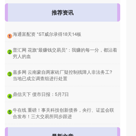
推荐资讯
​海通富配资 *ST威尔录得18天14板
1
​普汇网 花旗“最赚钱交易员”：我赚的每一分，都沾着
2
穷人的血
​嘉多网 云南蒙自两家砖厂疑控制残障人非法务工?
3
当地已成立调查组进行处置
​鼎信天下 债市日报：5月7日
4
​牛在线 重磅！事关科技创新债券，央行、证监会联
5
合发布！三大交易所同步跟进