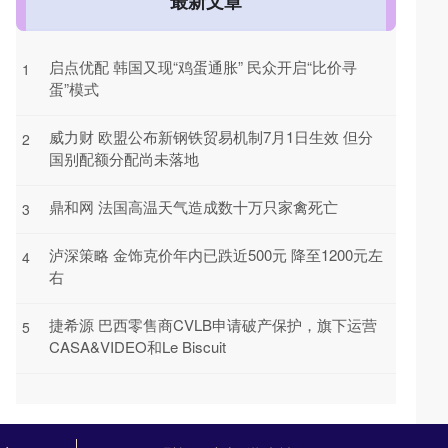
最新文章
启点优配 韩国又现“鸡蛋通胀” 民众开启“比价寻
1
蛋”模式
威力财 欧盟公布新钢铁贸易机制7月1日生效 但分
2
国别配额分配尚未落地
鼎和网 法国高温天气造成数十万只家禽死亡
3
泸深策略 金饰克价年内已跌近500元 降至1200元左
4
右
捷希源 巴西零售商CVLB申请破产保护，旗下运营
5
CASA&VIDEO和Le Biscuit