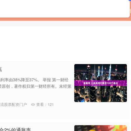
淘配网下载
免息配资平台
配资一流股票配资门户
点
利率由38%降至37%。 举报 第一财经
经原创，著作权归第一财经所有。未经第
一流股票配资门户
查看：
121
合2%的通胀率