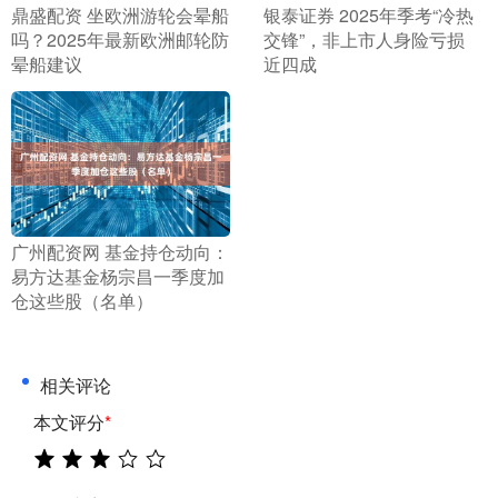
​鼎盛配资 坐欧洲游轮会晕船
​银泰证券 2025年季考“冷热
吗？2025年最新欧洲邮轮防
交锋”，非上市人身险亏损
晕船建议
近四成
​广州配资网 基金持仓动向：
易方达基金杨宗昌一季度加
仓这些股（名单）
相关评论
本文评分
*