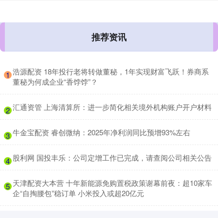
推荐资讯
​浩源配资 18年投行老将转做董秘，1年实现财富飞跃！券商系
1
董秘为何成企业“香饽饽”？
​汇通资管 上海清算所：进一步简化相关境外机构账户开户材料
2
​牛金宝配资 睿创微纳：2025年净利润同比预增93%左右
3
​股利网 国投丰乐：公司定增工作已完成，请查阅公司相关公告
4
​天津配资大本营 十年新能源免购置税政策谢幕前夜：超10家车
5
企“自掏腰包”稳订单 小米投入或超20亿元